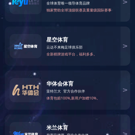
米兰app官方端入口-米兰(中国) -1220中频感应推制机组
中频弯管机的特点:
1)该工艺可以避免传统弯管工艺成形时，管壁凸边受拉减薄，管壁凹边
受压增厚而造成的弯管壁厚不均匀现象。
2)采用该工艺可以推制出壁厚均匀的小半径（R≈D）、薄壁
（t/D≈0.015）180弯头，这是其它弯管工艺无法实现的。
3)若各种工艺参数设计合理，该工艺可保证弯管成形过程中各部位管壁
厚度始终保持不变，即一直等于变形前的直管坯管壁厚度。
4)采用该工艺可在同一牛角芯棒上一次推制出相同口径的45°、90°、
180°等多种弯曲角度的弯管，生产效率高。
实华拥有DN200、DN300、DN600、DN1200四条中频感应加热推制
生产线。