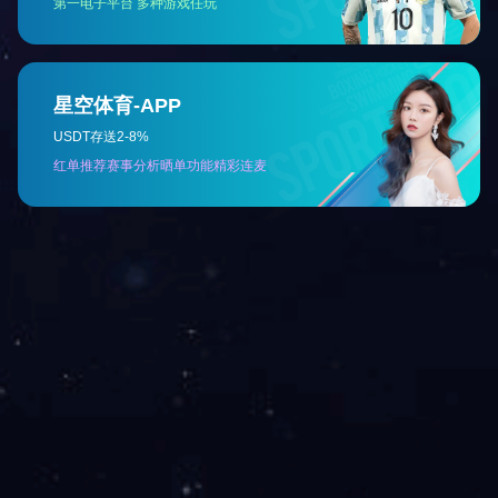
关于实华
|
集合管
|
高压管件
|
急弯弯头
|
米兰app官方端入口-米兰(中
国) 直通车
|
合作客户
|
诚聘英才
|
网站地图
|
联系实华
© 2023 米兰app官方端入口-米兰(中国)
公司地址：安徽合肥经济技术开发区玉屏路219号
SEO标签
电话：
0551-63617088