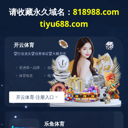
米兰app官方端入口
专注金属对焊管件22年
中石化、中石油、中海油管件定点生产企业
实华动态
2018-07-19
合肥市安监局领导来我公司进行安全知
为强化安全生产意识，树立“生命至上，安全生产”的理念，2018
识宣讲
年7月5日，合肥经开区安监局深入我公司开展安全生产宣讲活
动，公司管理层干部参加，通过培训大家受益匪浅。
查看详情