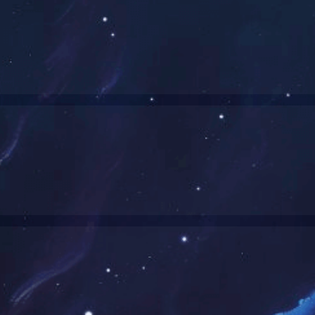
实华合作客户-中石化洛阳工
3-02
称：湛江化工苯提抽有限炼油公司
 交货时间：2006.10
、异径管等一批 DN20--DN600 SCH20--SCH80
、20R、0Cr18Ni9、15CrMoG、Cr5Mo
：青岛1000万吨/年大炼油项目 连续重整装置、煤油加氢精制装置、硫磺
、无缝管件 交货时间：2007.09
、异径管、弯管、管帽等一批 DN50--DN500 SCH80--SCH140
rMo、A234 WPB