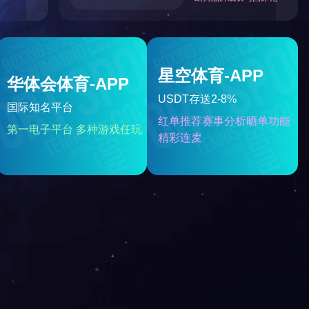
2018-03-02
/h制氢装置
 规格：Φ1016*26.93集合管、Φ114.3*6.03--40
3年4月
查看详情
2018-03-02
项目
/年丁辛醇项目 规格：36"*24"*18mm集合管1套；
：2013年3月
查看详情