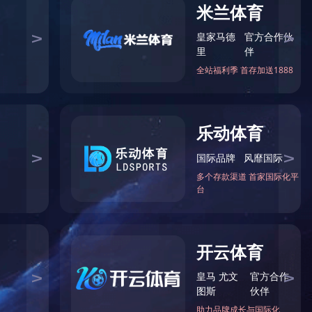
程有限公司
回收装置、溶剂再生装置