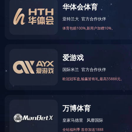
应用案例
发布时间：
2018-0
实华业绩
联系米兰app官方端入
口-米兰(中国)
主要业绩：
全国咨询热线:
1.项目/装置名
400-8093-116
产品分类：无缝管件
产品参数：弯头、三通
传真：
0551-63617098
材质：Q235B、20#
邮箱：
jwm@tongtlm.com
2.项目/装置名称
邮箱：
liu@tongtlm.com
产品分类：高压管件
邮编：230601
产品参数：弯头、三通
材质：WP11、15C
地址：安徽合肥经济技术开发区
玉屏路219号
返回列表