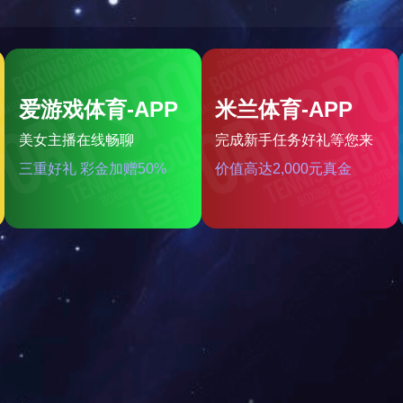
中石化洛阳石化工程公司广西石化14*104Nm3
中石化洛阳石化工程公司广西石化14*104Nm3/h制氢装置
00猪尾管 材质：1¼Cr½Mo、P22 完成日期：201
惠生清洁能源股份有限公司25万吨/年丁辛醇
中国成达工程有限公司惠生清洁能源股份有限公司25万吨
16"X14"夹套管1套 材质：Q245RGB713 完成日期