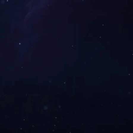
燃气涡轮研究院空气加温系统工程
天津辰创环境工程科技有限责任公司 燃气涡轮研究院空气
*8 材质：0Cr18Ni9 完成日期：2012年8月
件
|
急弯弯头
|
米兰app官方端入口-米兰(中国) 直通车
|
合作客户
|
诚
© 2023 米兰app官方端入口-米兰(中国)
公司地址：安徽合肥经济技术开发区玉屏路219号