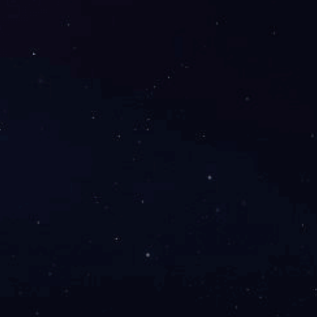
2018-03-02
加温系统工程 规格：Φ377*12、Φ377*16、Φ426
查看详情
聘英才
|
网站地图
|
联系实华
电话：
0551-63617088
传真：
0551-63617078